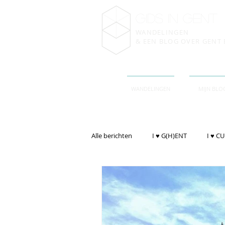
gIDS IN GENT
WANDELINGEN
& EEN BLOG OVER GENT 
WANDELINGEN
MIJN BLO
Alle berichten
I ♥ G(H)ENT
I ♥ C