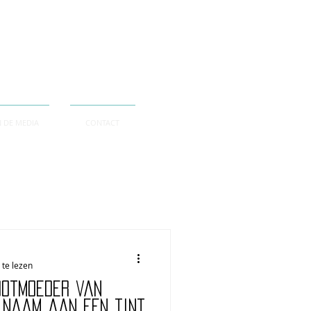
N DE MEDIA
CONTACT
te lezen
ootmoeder van
 naam aan een tint