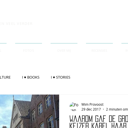
EN VEEL VERDER
G
FOTO'S
OVER MIJ
RECENSIES
I
ULTURE
I ♥ BOOKS
I ♥ STORIES
Wim Provoost
29 dec 2017
2 minuten om 
Waarom gaf de gr
keizer Karel haar