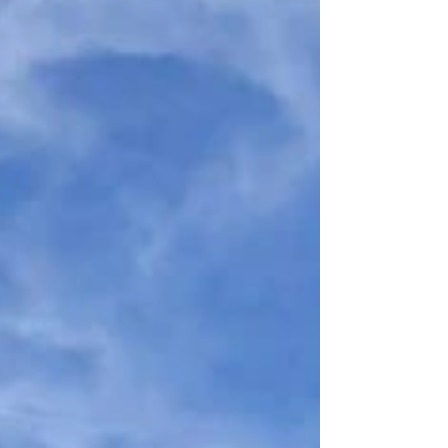
stijl bemoeilijken soms de leesbaarheid. Ideaal
als naslagwerk voor wie zich wil verdiepen in
Gent, minder als doorlopend verhaal.