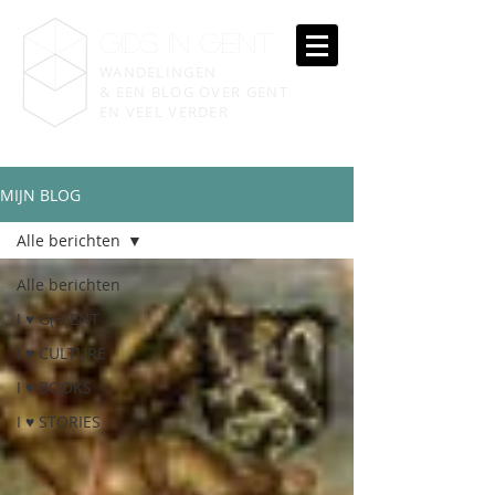
gIDS IN GENT
WANDELINGEN
& EEN BLOG OVER GENT
EN VEEL VERDER
MIJN BLOG
Alle berichten
Alle berichten
I ♥ G(H)ENT
I ♥ CULTURE
I ♥ BOOKS
I ♥ STORIES