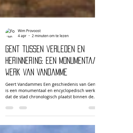
Wim Provoost
4 apr
2 minuten om te lezen
Gent tussen verleden en
herinnering: een monumentaal
werk van Vandamme
Geert Vandammes Een geschiedenis van Gent
is een monumentaal en encyclopedisch werk
dat de stad chronologisch plaatst binnen de
bredere Vlaamse geschiedenis. Zijn eruditie en
rijke brongebruik maken het indrukwekkend,
maar de overvloed aan details en archaïsche