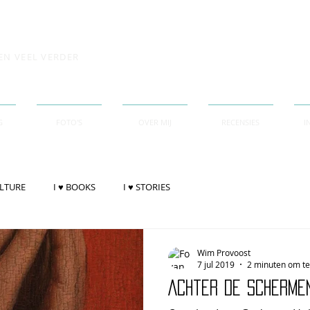
EN VEEL VERDER
G
FOTO'S
OVER MIJ
RECENSIES
I
ULTURE
I ♥ BOOKS
I ♥ STORIES
Wim Provoost
7 jul 2019
2 minuten om te
Achter de scherme