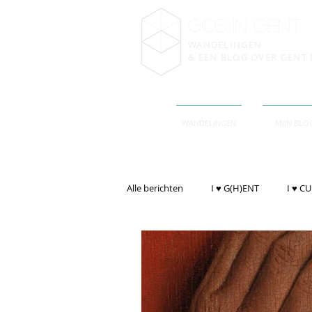
gIDS IN GENT
WANDELINGEN
& EEN BLOG OVER GENT 
WANDELINGEN
MIJN BLO
Alle berichten
I ♥ G(H)ENT
I ♥ C