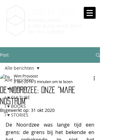
gIDS IN GENT
WANDELINGEN
& EEN BLOG OVER GENT
EN VEEL VERDER
Post
Alle berichten
Wim Provoost
Alle berichten
2 dec 2016
3 minuten om te lezen
I ♥ G(H)ENT
De Noordzee: onze "Mare
I ♥ CULTURE
Nostrum"
I ♥ BOOKS
Bijgewerkt op:
31 okt 2020
I ♥ STORIES
De Noordzee was lange tijd een 
grens: de grens bij het bekende en 
het onbekende, zo niet, het 