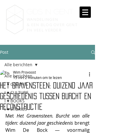
gIDS IN GENT
WANDELINGEN
& EEN BLOG OVER GENT
EN VEEL VERDER
Post
Alle berichten
Wim Provoost
Alle berichten
15 mrt
2 minuten om te lezen
I ♥ G(H)ENT
Het Gravensteen: duizend jaar
I ♥ CULTURE
geschiedenis tussen burcht en
I ♥ BOOKS
reconstructie
I ♥ STORIES
Met 
Het Gravensteen. Burcht van alle 
tijden: duizend jaar geschiedenis
 brengt 
Wim De Bock — voormalig 