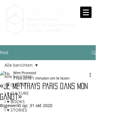
gIDS IN GENT
WANDELINGEN
& EEN BLOG OVER GENT
EN VEEL VERDER
Post
Alle berichten
Wim Provoost
Alle berichten
7 nov 2018
1 minuten om te lezen
I ♥ G(H)ENT
«Je mettrays Paris dans mon
I ♥ CULTURE
Gandt»
I ♥ BOOKS
Bijgewerkt op:
31 okt 2020
I ♥ STORIES