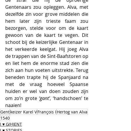
Gentenaars zou opleggen. Alva, met 
dezelfde zin voor grove middelen die 
hem later zijn trieste faam zou 
bezorgen, stelde voor om de kaart 
gewoon van de kaart te vegen. Dit 
schoot bij de keizerlijke Gentenaar in 
het verkeerde keelgat. Hij joeg Alva 
de trappen van de Sint-Baafstoren op 
en liet hem de enorme stad zien die 
zich aan hun voeten uitstrekte. Terug 
beneden trapte hij de Spanjaard na 
met de vraag hoeveel Spaanse 
huiden er wel van doen zouden zijn 
om zo’n grote 
‘gant’
, ‘handschoen’ te 
naaien!
Gent
keizer Karel V
François I
Hertog van Alva
1540
I ♥ G(H)ENT
I ♥ STORIES