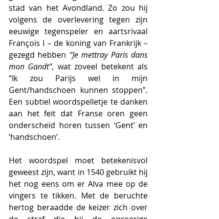
stad van het Avondland. Zo zou hij 
volgens de overlevering tegen zijn 
eeuwige tegenspeler en aartsrivaal 
François I – de koning van Frankrijk – 
gezegd hebben 
“Je mettray Paris dans 
mon Gandt”
, wat zoveel betekent als 
“Ik zou Parijs wel in mijn 
Gent/handschoen kunnen stoppen”. 
Een subtiel woordspelletje te danken 
aan het feit dat Franse oren geen 
onderscheid horen tussen ‘Gent’ en 
‘handschoen’.
Het woordspel moet betekenisvol 
geweest zijn, want in 1540 gebruikt hij 
het nog eens om er Alva mee op de 
vingers te tikken. Met de beruchte 
hertog beraadde de keizer zich over 
de straf die hij de oproerige 